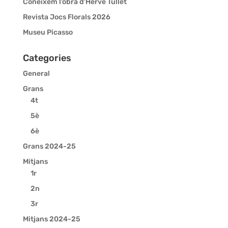
Coneixem l’obra d’Hervé Tullet
Revista Jocs Florals 2026
Museu Picasso
Categories
General
Grans
4t
5è
6è
Grans 2024-25
Mitjans
1r
2n
3r
Mitjans 2024-25