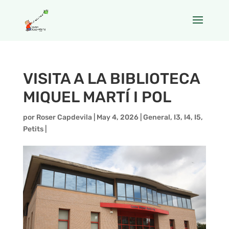
VISITA A LA BIBLIOTECA
MIQUEL MARTÍ I POL
por
Roser Capdevila
|
May 4, 2026
|
General
,
I3
,
I4
,
I5
,
Petits
|