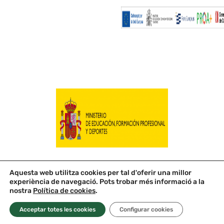
Aquesta web utilitza cookies per tal d'oferir una millor
experiència de navegació. Pots trobar més informació a la
© 2026 Escola Roser Capdevila
nostra
Política de cookies
.
Avís Legal
|
Política de Privacitat
|
Política de Cookies
Disseny web:
Persuadiendo.com
Acceptar totes les cookies
Configurar cookies