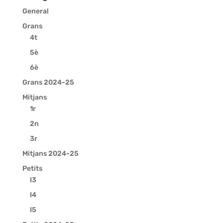
General
Grans
4t
5è
6è
Grans 2024-25
Mitjans
1r
2n
3r
Mitjans 2024-25
Petits
I3
I4
I5