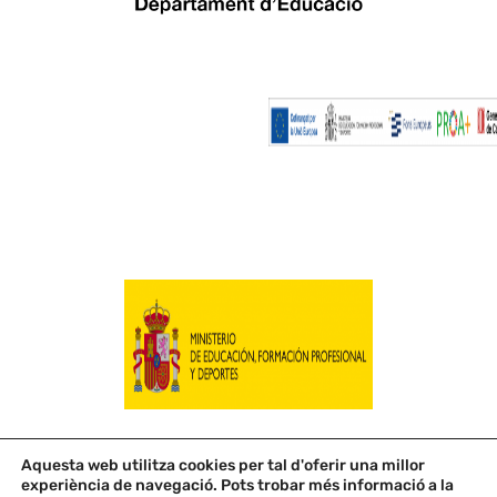
Aquesta web utilitza cookies per tal d'oferir una millor
experiència de navegació. Pots trobar més informació a la
© 2026 Escola Roser Capdevila