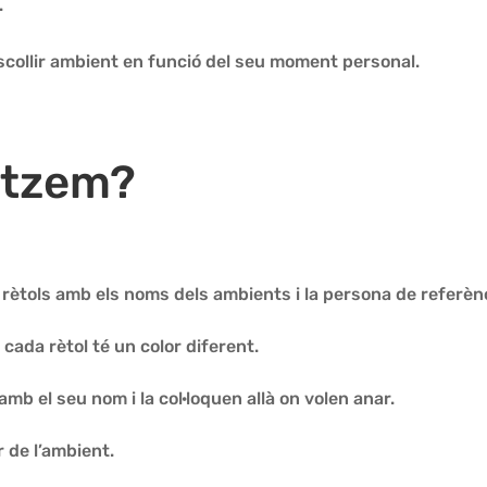
.
 escollir ambient en funció del seu moment personal.
itzem?
 rètols amb els noms dels ambients i la persona de referènc
 cada rètol té un color diferent.
amb el seu nom i la col·loquen allà on volen anar.
 de l’ambient.