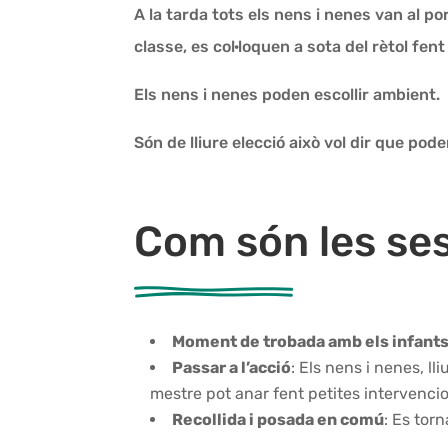
A la tarda tots els nens i nenes van al por
classe, es col·loquen a sota del rètol fent
Els nens i nenes poden escollir ambient.
Són de lliure elecció això vol dir que pod
Com són les se
Moment de trobada amb els infant
Passar a l’acció
:
Els nens i nenes, ll
mestre pot anar fent petites intervenci
Recollida i posada en comú
:
Es torna