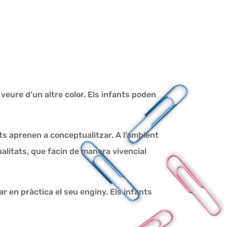
t veure d’un altre color. Els infants poden
nts aprenen a conceptualitzar. A l’ambient
qualitats, que facin de manera vivencial
ar en pràctica el seu enginy. Els infants