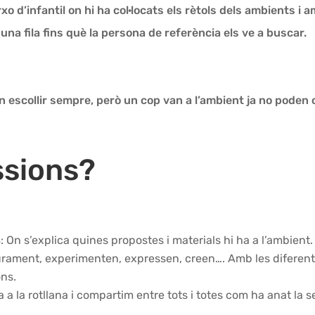
xo d’infantil on hi ha col·locats els rètols dels ambients i a
 una fila fins què la persona de referència els ve a buscar.
en escollir sempre, però un cop van a l’ambient ja no poden 
ssions?
s
:
On s’explica quines propostes i materials hi ha a l’ambient.
iurament, experimenten, expressen, creen…. Amb les diferents
ons.
 a la rotllana i compartim entre tots i totes com ha anat la s