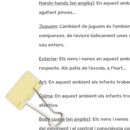
Handy hands (en anglès)
: En aquest ambi
agafant pinces…
Juguem
: L’ambient de juguem és l’ambien
companyes, de reviure lúdicament unes sit
seu entorn.
Exterior
: Els nens i nenes en aquest ambi
respecte. Als patis de l’escola, a l’hort…
Art
: En aquest ambient els infants trobe
Calma
: En aquest ambient els infants tr
afectiva.
Body space (en anglès)
: Els nens i nenes
del moviment i el control i consciència co